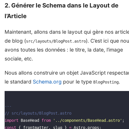
2. Générer le Schema dans le Layout de
l’Article
Maintenant, allons dans le layout qui gère nos articl
de blog (
). C’est ici que no
src/layouts/BlogPost.astro
avons toutes les données : le titre, la date, l’image
sociale, etc.
Nous allons construire un objet JavaScript respecta
le standard
Schema.org
pour le type
.
BlogPosting
---
// src/layouts/BlogPost.astro
import
 BaseHead 
from
 '
../components/BaseHead.astro
'
;
const
 { frontmatter, slug } 
=
 Astro.props;