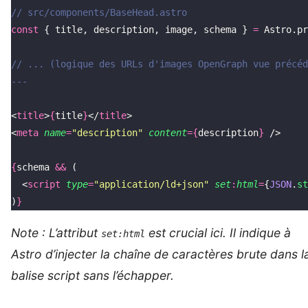
// src/components/BaseHead.astro
const
 { title, description, image, schema } 
=
 Astro.pr
// ... (logique des URLs d'images OpenGraph vue précéd
---
<
title
>
{
title
}
</
title
>
<
meta
 name
=
"
description
"
 content
={
description
}
 />
{
schema 
&&
 (
  <
script
 type
=
"
application/ld+json
"
 set
:
html
=
{
JSON
.
st
)
}
Note : L’attribut
est crucial ici. Il indique à
set:html
Astro d’injecter la chaîne de caractères brute dans l
balise script sans l’échapper.