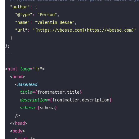
  "
author
"
:
 {
    "
@type
"
:
 "
Person
"
,
    "
name
"
:
 "
Valentin Besse
"
,
    "
url
"
:
 "
[https://vbesse.com](https://vbesse.com)
"
  }
};
---
<
html
 lang
=
"
fr
"
>
  <
head
>
    <
BaseHead
      title
={
frontmatter.title
}
      description
={
frontmatter.description
}
      schema
={
schema
}
    />
  </
head
>
  <
body
>
    <
slot
 />