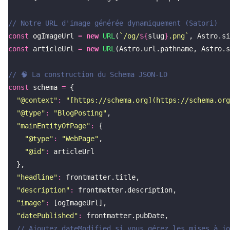
// Notre URL d'image générée dynamiquement (Satori)
const
 ogImageUrl 
=
 new
 URL
(
`/og/
${
slug
}
.png`
, Astro.si
const
 articleUrl 
=
 new
 URL
(Astro.url.pathname, Astro.s
// 🧠 La construction du Schema JSON-LD
const
 schema 
=
 {
  "
@context
"
:
 "
[https://schema.org](https://schema.org
  "
@type
"
:
 "
BlogPosting
"
,
  "
mainEntityOfPage
"
:
 {
    "
@type
"
:
 "
WebPage
"
,
    "
@id
"
:
 articleUrl
  },
  "
headline
"
:
 frontmatter.title,
  "
description
"
:
 frontmatter.description,
  "
image
"
:
 [ogImageUrl],
  "
datePublished
"
:
 frontmatter.pubDate,
  // Ajoutez dateModified si vous gérez les mises à jo